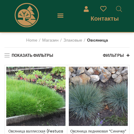
Контакты
Home
Магазин
Злаковые
Овсяница
ПОКАЗАТЬ ФИЛЬТРЫ
ФИЛЬТРЫ
Овсяница валлисская (Festuca
Овсяница ледниковая “Синичка”