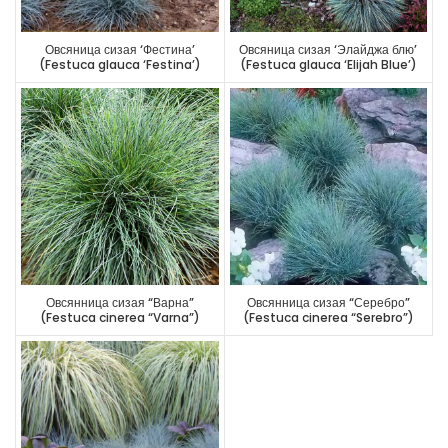
Овсяница сизая ‘Фестина’
Овсяница сизая ‘Элайджа блю’
(Festuca glauca ‘Festina’)
(Festuca glauca ‘Elijah Blue’)
Овсянница сизая “Варна”
Овсянница сизая “Серебро”
(Festuca cinerea “Varna”)
(Festuca cinerea “Serebro”)