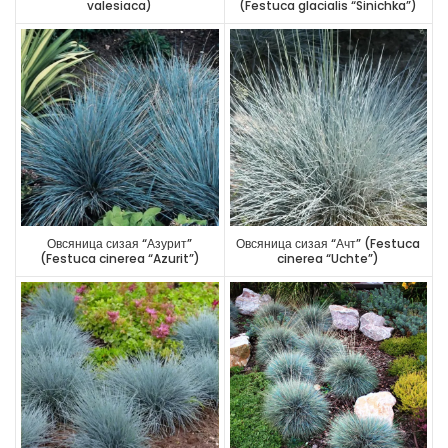
valesiaca)
(Festuca glacialis “Sinichka”)
Овсяница сизая “Азурит”
Овсяница сизая “Ачт” (Festuca
(Festuca cinerea “Azurit”)
cinerea “Uchte”)