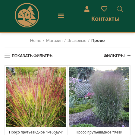
Контакты
Home
Магазин
Злаковые
Просо
ПОКАЗАТЬ ФИЛЬТРЫ
ФИЛЬТРЫ
Просо прутьевидное “Ребраун”
Просо прутьевидное “Хеви