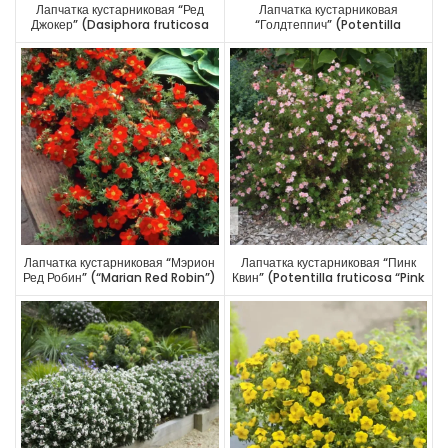
Лапчатка кустарниковая “Ред
Лапчатка кустарниковая
Джокер” (Dasiphora fruticosa
“Голдтеппич” (Potentilla
“Red Jocker”)
fruticosa “Goldteppich”)
Лапчатка кустарниковая “Мэрион
Лапчатка кустарниковая “Пинк
Ред Робин” (“Marian Red Robin”)
Квин” (Potentilla fruticosa “Pink
Queen”)