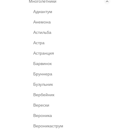
Многолетники
Адиантум
Анемона
Астильба
Астра
Астранция
Барвинок
Бруннера
Бузульник
Вербейник
Верески
Вероника
Вероникаструм