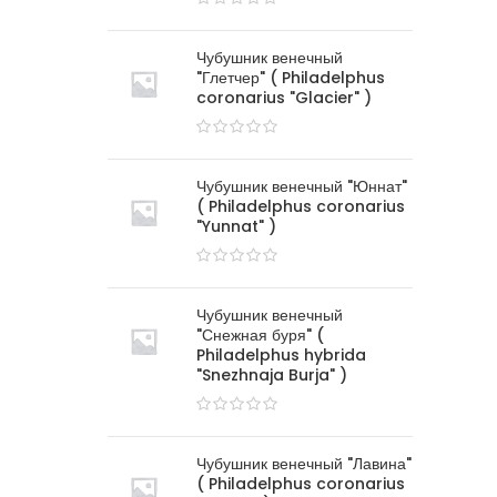
Чубушник венечный
"Глетчер" ( Philadelphus
coronarius "Glacier" )
Чубушник венечный "Юннат"
( Philadelphus coronarius
"Yunnat" )
Чубушник венечный
"Снежная буря" (
Philadelphus hybrida
"Snezhnaja Burja" )
Чубушник венечный "Лавина"
( Philadelphus coronarius