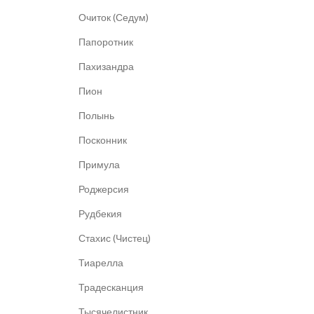
Очиток (Седум)
Папоротник
Пахизандра
Пион
Полынь
Посконник
Примула
Роджерсия
Рудбекия
Стахис (Чистец)
Тиарелла
Традесканция
Тысячелистник