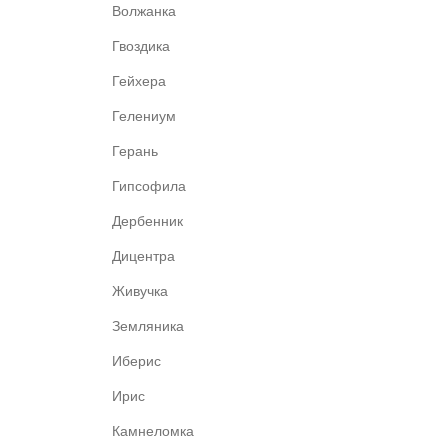
Волжанка
Гвоздика
Гейхера
Гелениум
Герань
Гипсофила
Дербенник
Дицентра
Живучка
Земляника
Иберис
Ирис
Камнеломка