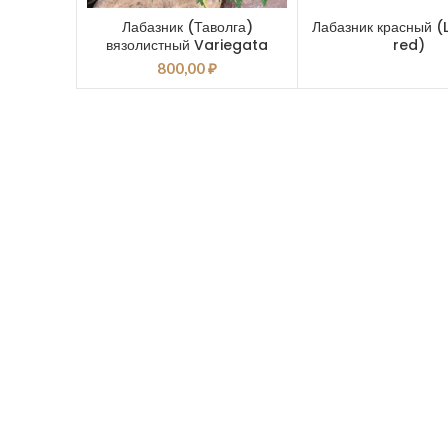
Лабазник (Таволга)
Лабазник красный (
вязолистный Variegata
red)
800,00
₽