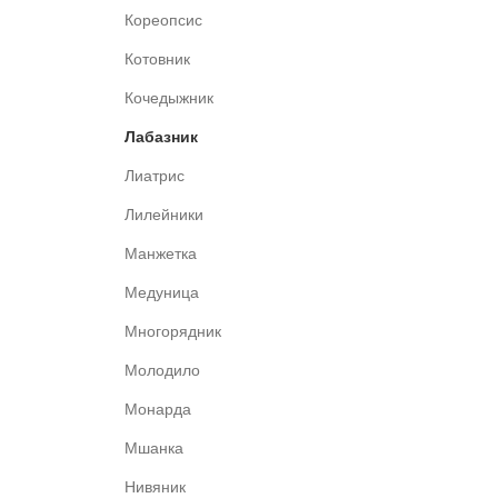
Кореопсис
Котовник
Кочедыжник
Лабазник
Лиатрис
Лилейники
Манжетка
Медуница
Многорядник
Молодило
Монарда
Мшанка
Нивяник