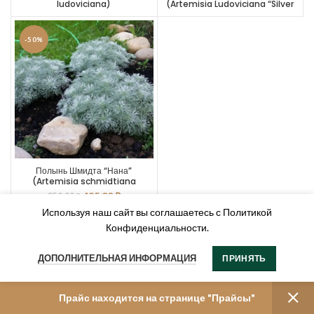
ludoviciana)
(Artemisia Ludoviciana “Silver
Queen”)
-50%
Полынь Шмидта “Нана”
(Artemisia schmidtiana
“Nana”)
425,00
₽
850,00
₽
Используя наш сайт вы соглашаетесь с Политикой
Конфиденциальности.
ДОПОЛНИТЕЛЬНАЯ ИНФОРМАЦИЯ
ПРИНЯТЬ
Прайс находится на странице "Прайсы"