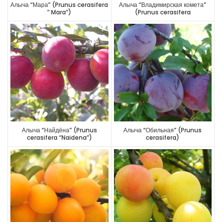
Алыча “Мара” (Prunus cerasifera
Алыча “Владимирская комета”
” Mara”)
(Prunus cerasifera
“Vladimirskaya cometa”)
Алыча “Найдёна” (Prunus
Алыча “Обильная” (Prunus
cerasifera “Naidena”)
cerasifera)