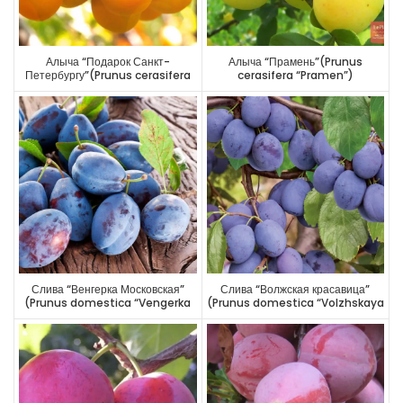
Алыча “Подарок Санкт-
Алыча “Прамень”(Prunus
Петербургу”(Prunus cerasifera
cerasifera “Pramen”)
“Рodarok Sankt-Рeterburgu”)
Слива “Венгерка Московская”
Слива “Волжская красавица”
(Prunus domestica “Vengerka
(Prunus domestica “Volzhskaya
Moskovskaya”)
krasavitsa”)