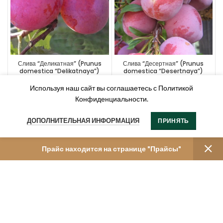
Слива “Деликатная” (Prunus
Слива “Десертная” (Prunus
domestica “Delikatnaya”)
domestica “Desertnaya”)
Используя наш сайт вы соглашаетесь с Политикой
Конфиденциальности.
ДОПОЛНИТЕЛЬНАЯ ИНФОРМАЦИЯ
ПРИНЯТЬ
Прайс находится на странице "Прайсы"
Слива “Евразия-21” (Prunus
Слива “Золотая капля” (Prunus
domestica “Evraziya-21”)
domestica “Zolotaya kaplya” )