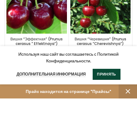
Вишня “Эффектная” (Prunus
Вишня “Черевишня” (Prunus
cerasus ” Effektnaya”)
cerasus “Cherevishnya”)
Используя наш сайт вы соглашаетесь с Политикой
Конфиденциальности.
ДОПОЛНИТЕЛЬНАЯ ИНФОРМАЦИЯ
ПРИНЯТЬ
Прайс находится на странице "Прайсы"
Вишня “Харитоновская” (Prunus
Вишня “Ровесница” (Prunus
cerasus “Haritonovskaya”)
cerasus “Rovesnitsa”)