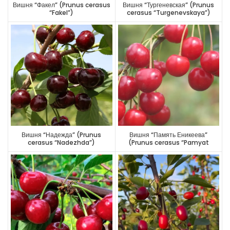
Вишня “Факел” (Prunus cerasus
Вишня “Тургеневская” (Prunus
“Fakel”)
cerasus “Turgenevskaya”)
Вишня “Надежда” (Prunus
Вишня “Память Еникеева”
cerasus “Nadezhda”)
(Prunus cerasus “Pamyat
Enikeeva”)