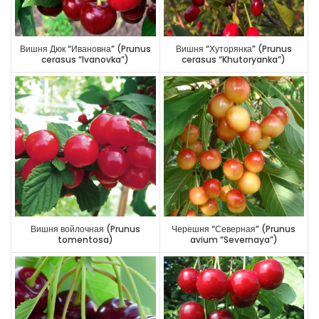
Вишня Дюк “Ивановна” (Prunus
Вишня “Хуторянка” (Prunus
cerasus “Ivanovka”)
cerasus “Khutoryanka”)
Вишня войлочная (Prunus
Черешня “Северная” (Prunus
tomentosa)
avium “Severnaya”)