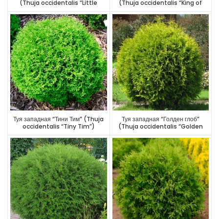
(Thuja occidentalis “Little
(Thuja occidentalis “King of
Champion”)
Brabant”)
Туя западная “Тини Тим” (Thuja
Туя западная “Голден глоб”
occidentalis “Tiny Tim”)
(Thuja occidentalis “Golden
Globe”)