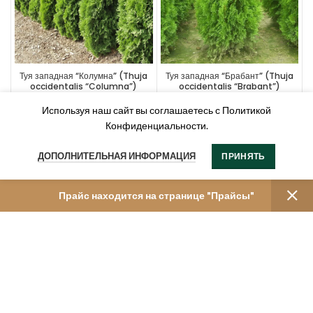
Туя западная “Колумна” (Thuja
Туя западная “Брабант” (Thuja
occidentalis “Columna”)
occidentalis “Brabant”)
Используя наш сайт вы соглашаетесь с Политикой
Конфиденциальности.
ДОПОЛНИТЕЛЬНАЯ ИНФОРМАЦИЯ
ПРИНЯТЬ
Прайс находится на странице "Прайсы"
Туя западная “Ауреспиката”
(Thuja occidentalis
“Aureospicata”)