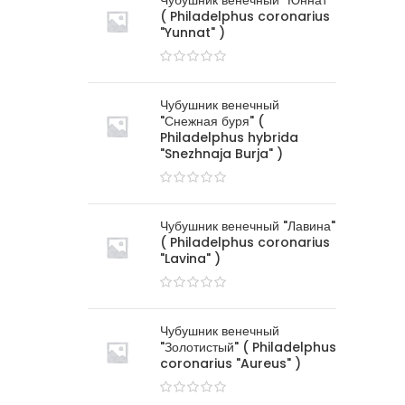
Чубушник венечный "Юннат"
( Philadelphus coronarius
"Yunnat" )
Чубушник венечный
"Снежная буря" (
Philadelphus hybrida
"Snezhnaja Burja" )
Чубушник венечный "Лавина"
( Philadelphus coronarius
"Lavina" )
Чубушник венечный
"Золотистый" ( Philadelphus
coronarius "Aureus" )