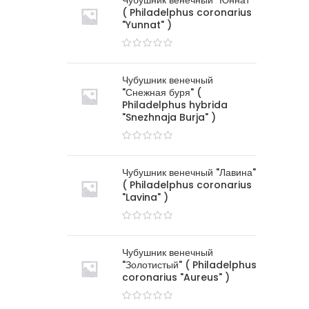
Чубушник венечный "Юннат"
( Philadelphus coronarius
"Yunnat" )
Чубушник венечный
"Снежная буря" (
Philadelphus hybrida
"Snezhnaja Burja" )
Чубушник венечный "Лавина"
( Philadelphus coronarius
"Lavina" )
Чубушник венечный
"Золотистый" ( Philadelphus
coronarius "Aureus" )