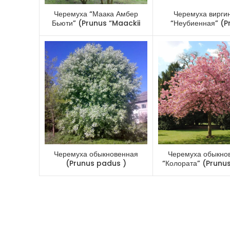
Черемуха “Маака Амбер
Черемуха вирги
Бьюти” (Prunus “Maackii
“Неубиенная” (P
Amber Beauty”)
virginiana “Neubi
Черемуха обыкновенная
Черемуха обыкно
(Prunus padus )
“Колората” (Prunu
“Colorata”