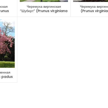
нская
Черемуха виргинская
Черемуха виргин
runus
“Шуберт” (Prunus virginiana
(Prunus virgini
ennaya”)
“Shubert”)
венная
s padus
)