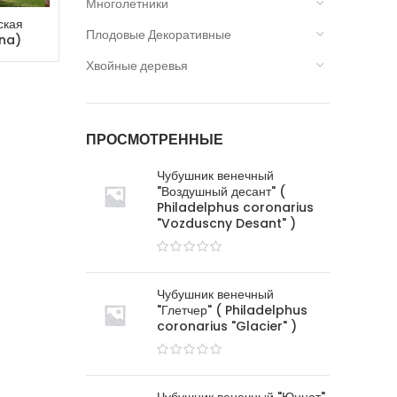
Многолетники
ская
Плодовые Декоративные
ana)
Хвойные деревья
ПРОСМОТРЕННЫЕ
Чубушник венечный
"Воздушный десант" (
Philadelphus coronarius
"Vozduscny Desant" )
Чубушник венечный
"Глетчер" ( Philadelphus
coronarius "Glacier" )