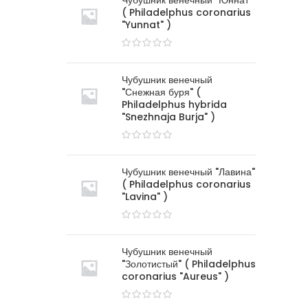
Чубушник венечный "Юннат"
( Philadelphus coronarius
"Yunnat" )
Чубушник венечный
"Снежная буря" (
Philadelphus hybrida
"Snezhnaja Burja" )
Чубушник венечный "Лавина"
( Philadelphus coronarius
"Lavina" )
Чубушник венечный
"Золотистый" ( Philadelphus
coronarius "Aureus" )