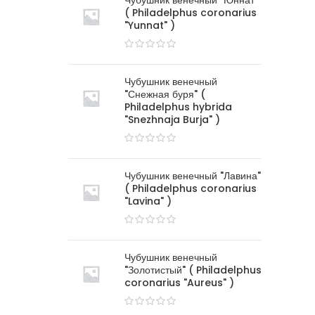
Чубушник венечный "Юннат"
( Philadelphus coronarius
"Yunnat" )
Чубушник венечный
"Снежная буря" (
Philadelphus hybrida
"Snezhnaja Burja" )
Чубушник венечный "Лавина"
( Philadelphus coronarius
"Lavina" )
Чубушник венечный
"Золотистый" ( Philadelphus
coronarius "Aureus" )