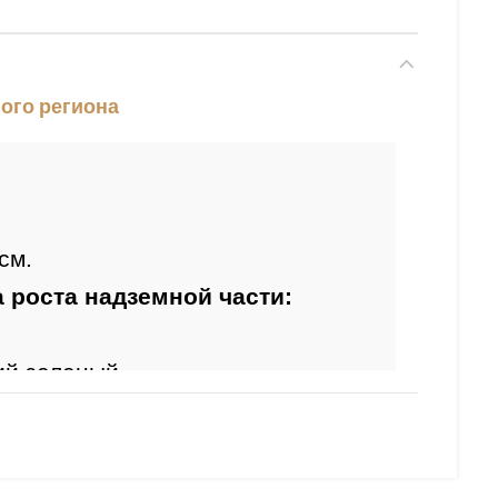
ого региона
Период начала роста надземной части: 
й зеленый.
-розовые, мелкие, колокольчатой 
ния:
 май-июнь.