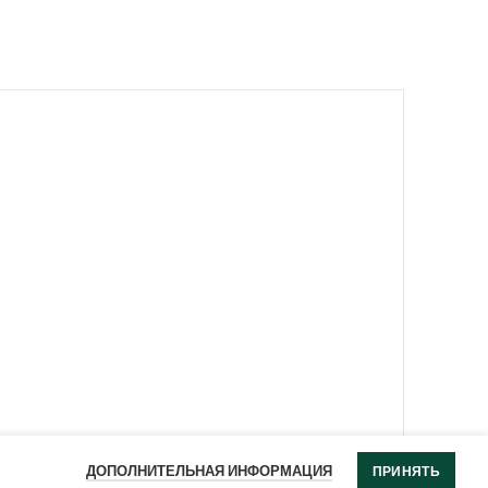
ь:
выращивания: 
неприхотлив, 
арная обрезка.
лекарственное средство, 
иксбордеры.
Овсянница сизая
Просо прутьевидное
(Festuca cinerea)
“Ребраун” (Panicum
Похожая запись
“Rehbraun”)
ДОПОЛНИТЕЛЬНАЯ ИНФОРМАЦИЯ
Похожая запись
ПРИНЯТЬ