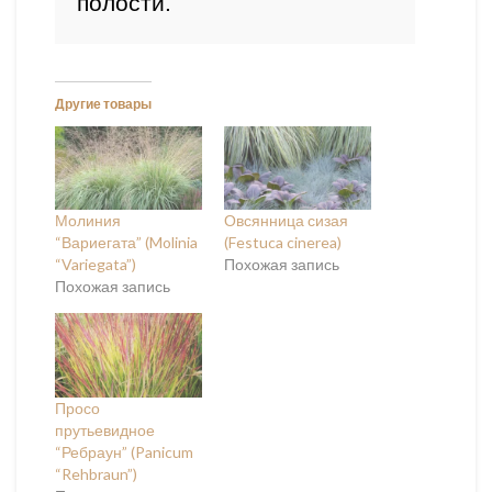
полости.
Другие товары
Молиния
Овсянница сизая
“Вариегата” (Molinia
(Festuca cinerea)
“Variegata”)
Похожая запись
Похожая запись
Просо
прутьевидное
“Ребраун” (Panicum
“Rehbraun”)