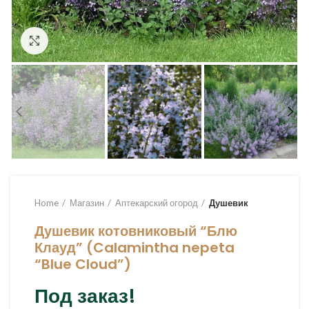
Увеличить
Home
Магазин
Аптекарский огород
Душевик
Душевик котовниковый “Блю
Клауд” (Calamintha nepeta
“Blue Cloud”)
Под заказ!