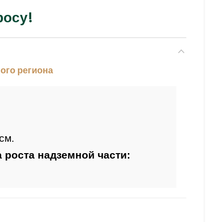
росу!
ого региона
Период начала роста надземной части: 
то-фиолетовые соцветия.