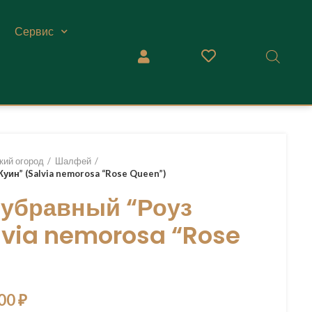
Сервис
кий огород
Шалфей
уин” (Salvia nemorosa “Rose Queen”)
убравный “Роуз
lvia nemorosa “Rose
,00
₽