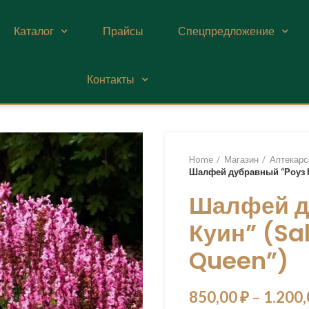
Каталог
Прайсы
Спецпредложение
Контакты
Home
Магазин
Аптекарс
Шалфей дубравный “Роуз К
Шалфей д
Куин” (Sa
Queen”)
850,00
₽
–
1.200