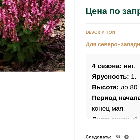
Цена по зап
DESCRIPTION
Для северо-западн
4 сезона:
 нет.
Ярусность:
 1.
Высота:
конец мая.
Лист:
 зеленый.
Цветы: 
розова
Следовать