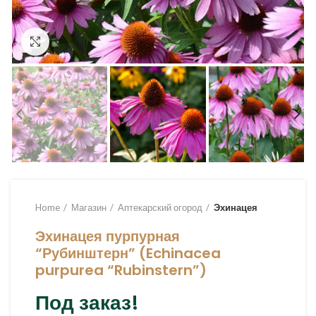
Увеличить
Home
Магазин
Аптекарский огород
Эхинацея
Эхинацея пурпурная
“Рубинштерн” (Echinacea
purpurea “Rubinstern”)
Под заказ!