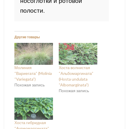
носоглотки и ротовой 
полости.
Другие товары
Молиния
Хоста волнистая
“Вариегата” (Molinia
“Альбомаргината”
“Variegata”)
(Hosta undulata
Похожая запись
“Albomarginata”)
Похожая запись
Хоста гибридная
“Ауреомаргината”