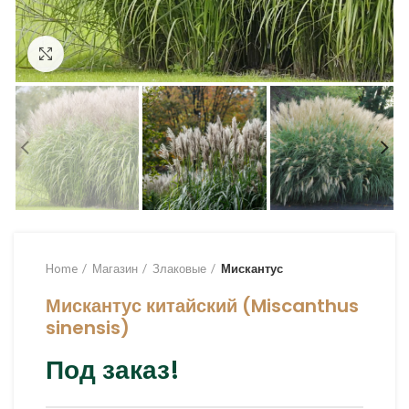
Увеличить
Home
Магазин
Злаковые
Мискантус
Мискантус китайский (Miscanthus
sinensis)
Под заказ!