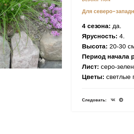
Для северо-западн
4 сезона:
да.
Ярусность:
4.
Высота:
20-30 см
Период начала 
Лист:
серо-зелен
Цветы:
светлые 
Период цветени
Зимостойкость:
Следовать
Особенность в
Применение:
мик