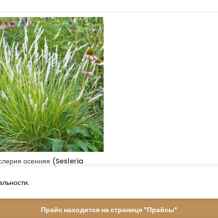
Другие товары
Молиния “Вариегата”
(Molinia “Variegata”)
Похожая запись
слерия осенняя (Sesleria
autumnalis)
альности.
Прайс находится на странице "Прайсы"