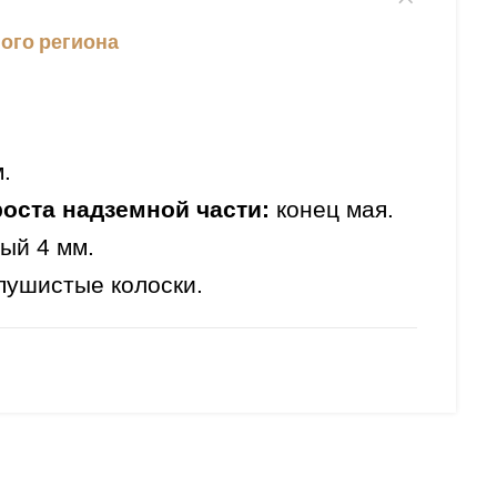
ого региона
.
роста надземной части:
конец мая.
ый 4 мм.
пушистые колоски.
я:
июнь-июль.
4
зона.
ыращивания:
неприхотлив.
сбордеры, композиции.