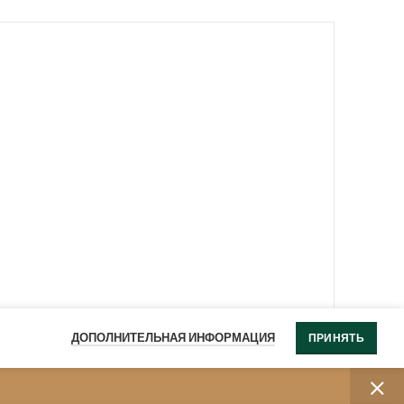
Овсянница сизая
Молиния голубая
(Festuca cinerea)
‘Хайдебраут’ (Molinia
Похожая запись
caeruela ‘Heidebraut’)
Похожая запись
ДОПОЛНИТЕЛЬНАЯ ИНФОРМАЦИЯ
ПРИНЯТЬ