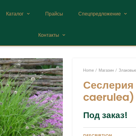
Каталог
Прайсы
Спецпредложение
Контакты
Home
Магазин
Злаковы
Сеслерия 
caerulea)
Под заказ!
DESCRIPTION