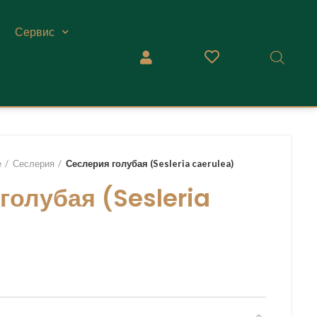
Сервис
е
Сеслерия
Сеслерия голубая (Sesleria caerulea)
голубая (Sesleria