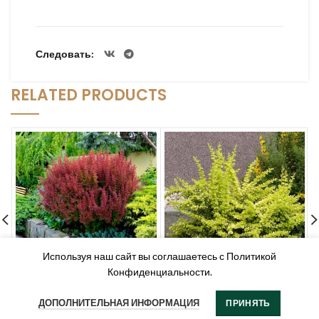
Следовать
RELATED PRODUCTS
Используя наш сайт вы соглашаетесь с Политикой
Конфиденциальности.
Барбарис Тунберга
Барбарис Тунберга “Голден
“Атропурпуреа” (Berberis
Карпет” (Berberis
ДОПОЛНИТЕЛЬНАЯ ИНФОРМАЦИЯ
ПРИНЯТЬ
thunbergii
thunbergii “Golden