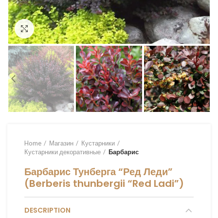
Увеличить
Home
Магазин
Кустарники
Кустарники декоративные
Барбарис
Барбарис Тунберга “Ред Леди”
(Berberis thunbergii “Red Ladi”)
DESCRIPTION