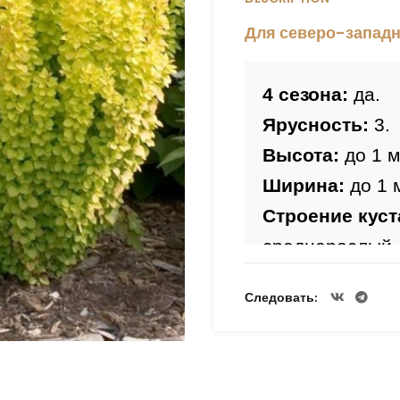
Для северо-западн
4 сезона:
 да.
Ярусность:
 3.
Высота: 
до 1 м
Ширина: 
до 1 
Строение куста
среднерослый.
Цветы:
Следовать
Плоды:
 красн
Период цветен
Лист:
 мелкий, 
красный.