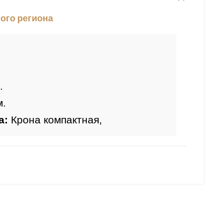
ого региона
.
м.
: 
Крона компактная, 
ые, длинные.
ия: 
конец мая - 
начало июня.
летом желтый, осенью желто-