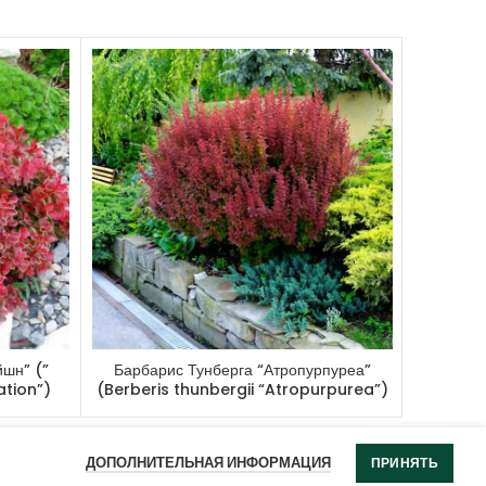
сть:
 высокая.
: 
высокая.
 
да.
ая: 
да.
сть: 
высокая.
sol, куртинная посадка, живая 
шн” (”
Барбарис Тунберга “Атропурпуреа”
Барбари
ation”)
(Berberis thunbergii “Atropurpurea”)
ДОПОЛНИТЕЛЬНАЯ ИНФОРМАЦИЯ
ПРИНЯТЬ