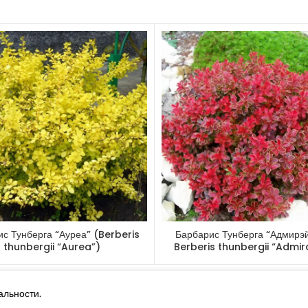
Морозостойко
Зимостойкость
Светолюбива:
Теневынослив
Газоустойчиво
Применение: 
изгородь.
Другие товары
с Тунберга “Ауреа” (Berberis
Барбарис Тунберга “Адмирэй
thunbergii “Aurea”)
Berberis thunbergii “Admir
альности.