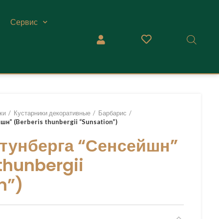
Сервис
ки
Кустарники декоративные
Барбарис
н” (Berberis thunbergii “Sunsation”)
тунберга “Сенсейшн”
thunbergii
n”)