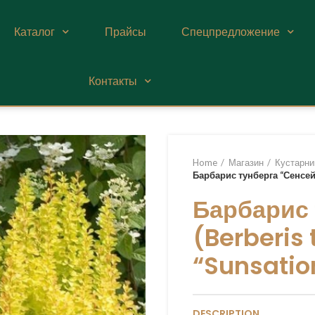
Каталог
Прайсы
Спецпредложение
Контакты
Home
Магазин
Кустарни
Барбарис тунберга “Сенсейш
Барбарис 
(Berberis 
“Sunsatio
DESCRIPTION