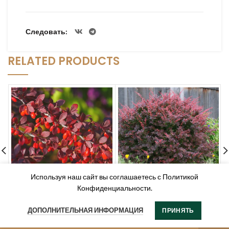
Следовать
RELATED PRODUCTS
Используя наш сайт вы соглашаетесь с Политикой
Конфиденциальности.
Барбарис обыкновенный
Барбарис Тунберга “Кармен”
красный ( Berberis
(Berberis thunbergii
ДОПОЛНИТЕЛЬНАЯ ИНФОРМАЦИЯ
ПРИНЯТЬ
vulgaris)
“Carmen”)