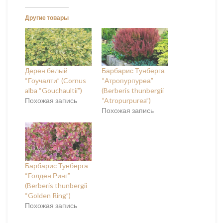
Другие товары
Дерен белый
Барбарис Тунберга
“Гоучалти” (Cornus
“Атропурпуреа”
alba “Gouchaultii”)
(Berberis thunbergii
Похожая запись
“Atropurpurea”)
Похожая запись
Барбарис Тунберга
“Голден Ринг”
(Berberis thunbergii
“Golden Ring”)
Похожая запись