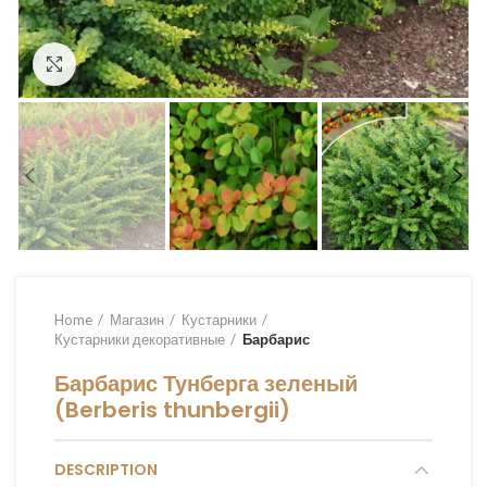
Увеличить
Home
Магазин
Кустарники
Кустарники декоративные
Барбарис
Барбарис Тунберга зеленый
(Berberis thunbergii)
DESCRIPTION