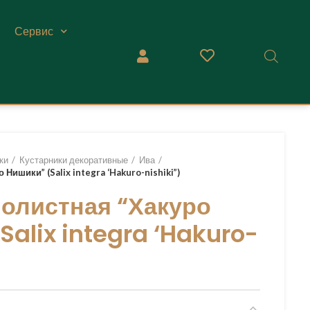
Сервис
ки
Кустарники декоративные
Ива
Нишики” (Salix integra ‘Hakuro-nishiki”)
олистная “Хакуро
Salix integra ‘Hakuro-