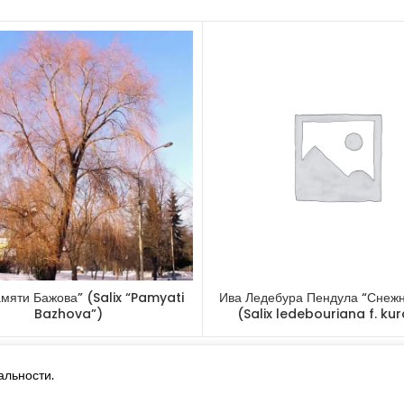
Светолюбива:
Теневынослив
Газоустойчиво
Применение: 
изгороди.
Другие товары
мяти Бажова” (Salix “Pamyati
Ива Ледебура Пендула “Снеж
Bazhova”)
(Salix ledebouriana f. ku
(Copy)
Ива пурпурная “Маяк”
(Salix purpurea “Majak”)
альности.
Похожая запись