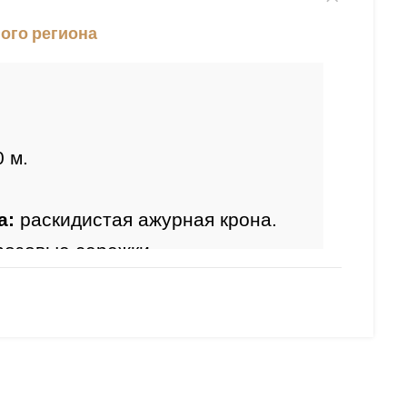
ого региона
0 м.
а:
 раскидистая ажурная крона.
розовые сережки.
ния:
  май.
еленый с бело розовыми 
 бело -зеленый.
сть:
 до -29 гр. (зона 5).
: 
средняя
.