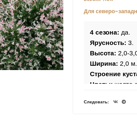
Для северо-западн
4 сезона:
 да.
Ярусность:
 3.
Высота: 
2,0-3,
Ширина:
 2,0 м.
Строение куст
Цветы:
 желто-
Период цвете
Следовать
Лист:
 весной з
пятнами, летом
Морозостойко
Зимостойкость