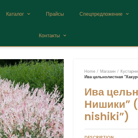
Каталог
Прайсы
Спецпредложение
Контакты
Home
Магазин
Кустарни
Ива цельнолистная “Хакуро 
Ива цельн
Нишики” (
nishiki”)
DESCRIPTION