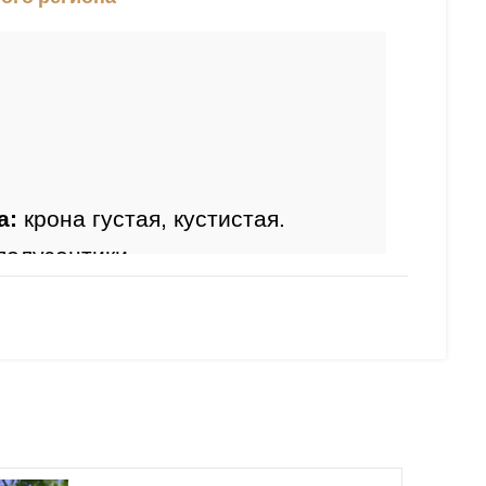
а:
 крона густая, кустистая.
ния:
 июнь.
 морщинистый, бархатистый.
е ягоды, осенью черные. 
ть: 
до -34 гр. (зона 4).
: 
высокая
.