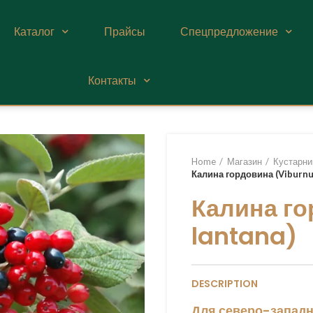
Каталог
Прайсы
Спецпредложение
Контакты
Home
Магазин
Кустарни
Калина гордовина (Viburnu
Калина г
lantana)
DESCRIPTION
Для северо-западн