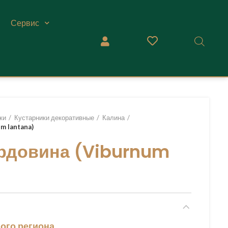
Сервис
ки
Кустарники декоративные
Калина
m lantana)
ордовина (Viburnum
ого региона