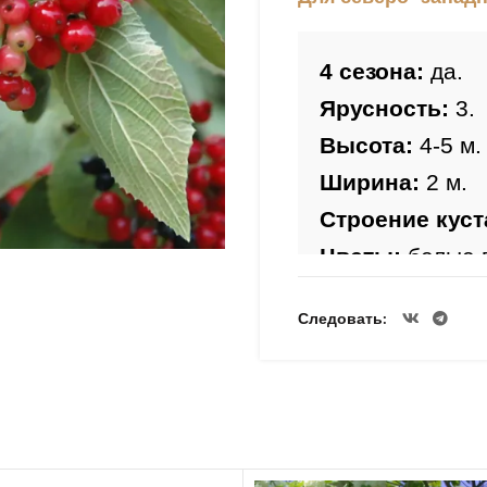
4 сезона:
 да.
Ярусность:
 3.
Высота: 
4-5 м.
Ширина:
 2 м.
Строение куст
Цветы:
Период цвете
Следовать
Лист: 
зелёный,
Плоды:
 красны
Несъедобные.
Морозостойкос
Зимостойкость