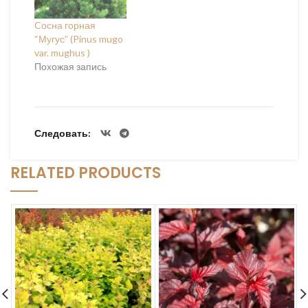
Cосна горная
“Мугус” (Pinus mugo
var. mughus )
Похожая запись
Следовать
RELATED PRODUCTS