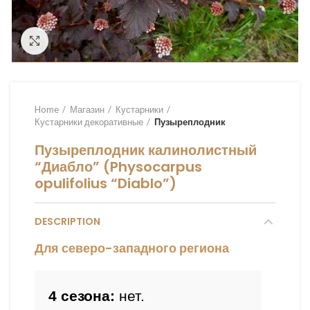
Увеличить
Home
Магазин
Кустарники
Кустарники декоративные
Пузыреплодник
Пузыреплодник калинолистный
“Диабло” (Physocarpus
opulifolius “Diablo”)
DESCRIPTION
Для северо-западного региона
4 сезона:
 нет.