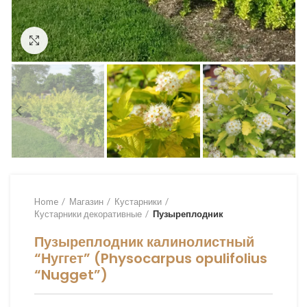
Увеличить
Home
Магазин
Кустарники
Кустарники декоративные
Пузыреплодник
Пузыреплодник калинолистный
“Нуггет” (Physocarpus opulifolius
“Nugget”)