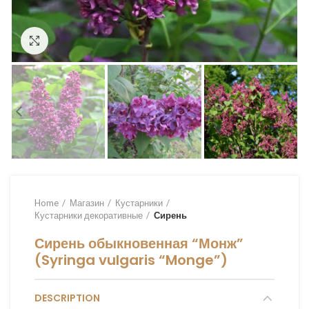
Увеличить
Home
Магазин
Кустарники
Кустарники декоративные
Сирень
Сирень обыкновенная “Монж”
(Syringa vulgaris “Monge”)
DESCRIPTION