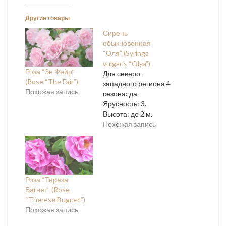
Другие товары
Сирень
обыкновенная
“Оля” (Syringa
vulgaris “Olya”)
Роза “Зе Фейр”
Для северо-
(Rose “The Fair”)
западного региона 4
Похожая запись
сезона: да.
Ярусность: 3.
Высота: до 2 м.
Строение куста: куст
Похожая запись
многоствольный,
плотный, ветвистый,
густооблиственный.
Цветы: белые.
Период цветения:
Роза “Тереза
май-июнь. Лист:
Багнет” (Rose
темно-зеленый.
“Therese Bugnet”)
Морозостойкость:
Похожая запись
до -34 гр. 4 зона.
Зимостойкость: