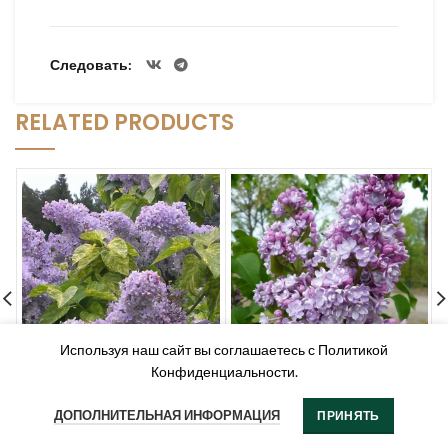
высокая.
Светолюбива: да.
Теневыносливость:
Следовать
средняя.
Газоустойчивость:
RELATED PRODUCTS
высокая.
Применение: sol,
куртинная посадка,
живая изгородь,
аллейная посадка.
Используя наш сайт вы соглашаетесь с Политикой
Конфиденциальности.
Сирень обыкновенная
Сирень обыкновенная
“Аукубафолия” (Syringa
“Монтень” (Siringa vulgaris
ДОПОЛНИТЕЛЬНАЯ ИНФОРМАЦИЯ
ПРИНЯТЬ
vulgaris “Aucubaefolia”)
“Montaigne”)