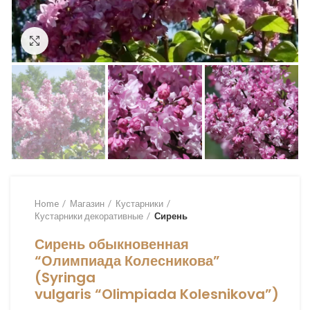
Увеличить
Home
Магазин
Кустарники
Кустарники декоративные
Сирень
Сирень обыкновенная
“Олимпиада Колесникова”
(Syringa
vulgaris “Olimpiada Kolesnikova”)