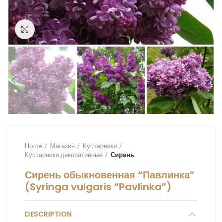
Увеличить
Home
Магазин
Кустарники
Кустарники декоративные
Сирень
Сирень обыкновенная “Павлинка”
(Syringa vulgaris “Pavlinka”)
DESCRIPTION