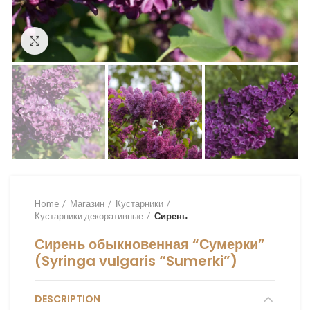
Увеличить
Home
Магазин
Кустарники
Кустарники декоративные
Сирень
Сирень обыкновенная “Сумерки”
(Syringa vulgaris “Sumerki”)
DESCRIPTION