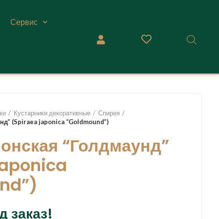
Сервис
ки
Кустарники декоративные
Спирея
д” (Spiraea japonica “Goldmound”)
онская “Голдмаунд”
japonica
nd”)
д заказ!