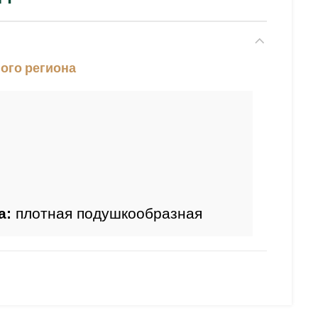
ого региона
а:
 плотная подушкообразная 
ия: 
июнь-июль.
 осенью оранжево-красный.