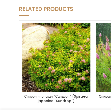
RELATED PRODUCTS
Спирея японская “Сандроп” (Spiraea
Спирея
japonica “Sundrop”)