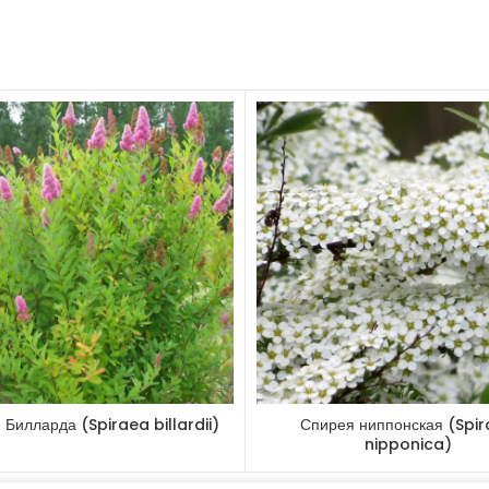
Морозостойкос
Зимостойкость
Светолюбива:
Теневынослив
Газоустойчиво
Применение:
изгороди.
Другие товары
 Билларда (Spiraea billardii)
Спирея ниппонская (Spi
nipponica)
Ива Шверина (Salix