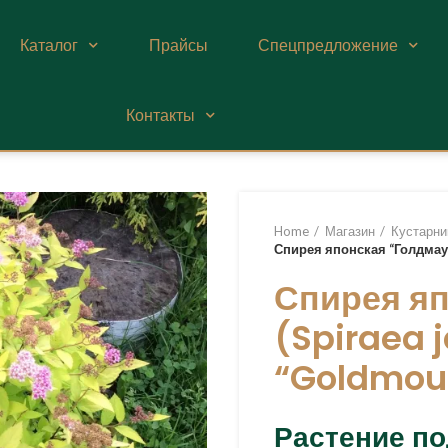
Каталог
Прайсы
Спецпредложение
Контакты
Home
Магазин
Кустарни
Спирея японская “Голдмаун
Спирея яп
(Spiraea 
“Goldmou
Растение по