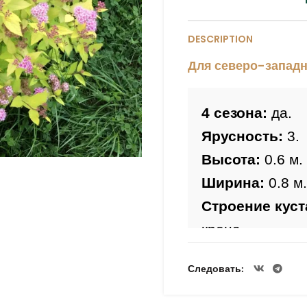
DESCRIPTION
Для северо-западн
4 сезона:
 да.
Ярусность:
 3.
Высота: 
Ширина: 
0.8 м.
Строение куст
крона.
Цветы:
Следовать
Период цветен
Лист:
 желтый,