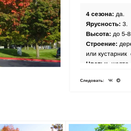
4 сезона:
 да.
Ярусность:
 3.
Высота: 
до 5-8
Строение: 
дер
или кустарник 
Цветы:
желто
красноватым о
Следовать
Период цвете
Лист:
 овальны
красно-желтый
Плоды:
 красны
Морозостойкос