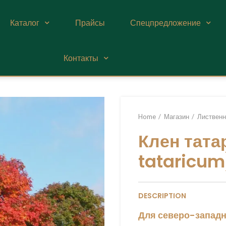
Каталог
Прайсы
Спецпредложение
Контакты
Home
Магазин
Лиственн
Клен тата
tataricum
DESCRIPTION
Для северо-западн