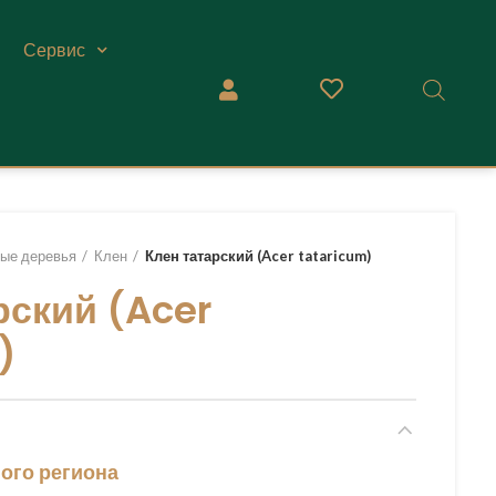
Сервис
ые деревья
Клен
Клен татарский (Acer tataricum)
рский (Acer
)
ого региона