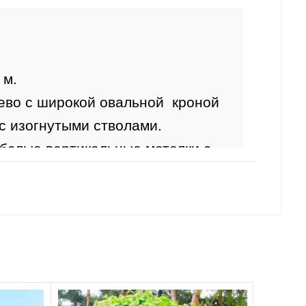
 м.
ево с широкой овальной  кроной  
 с изогнутыми стволами.
-белые
вертикальные метелки с 
тливом.
ния:
 май.
й 3-лопастный зеленый, осенью 
.
е крылатки.
ть: 
высокая
.