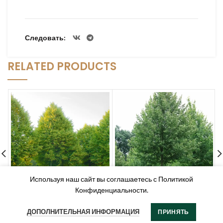
Следовать
RELATED PRODUCTS
Используя наш сайт вы соглашаетесь с Политикой
Конфиденциальности.
Липа мелколистная (Tilla
Липа мелколистная “Винтер
cordata)
Оранж” (Tilla cordata
ДОПОЛНИТЕЛЬНАЯ ИНФОРМАЦИЯ
ПРИНЯТЬ
“Winter Orange”)