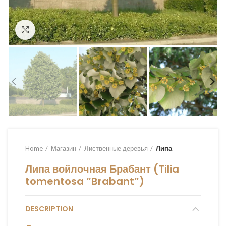
Увеличить
Home
Магазин
Лиственные деревья
Липа
Липа войлочная Брабант (Tilia
tomentosa “Brabant”)
DESCRIPTION