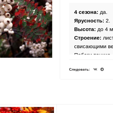
4 сезона:
 да.
Ярусность:
 2.
Высота:
 до 4 м
Строение:
 лис
свисающими вет
Побеги тонкие,
Цветы:
 белые,
Следовать
диаметром 8 см
Период цвете
Лист:
 Зеленый,
окраска фиолет
Плоды:
 белые,