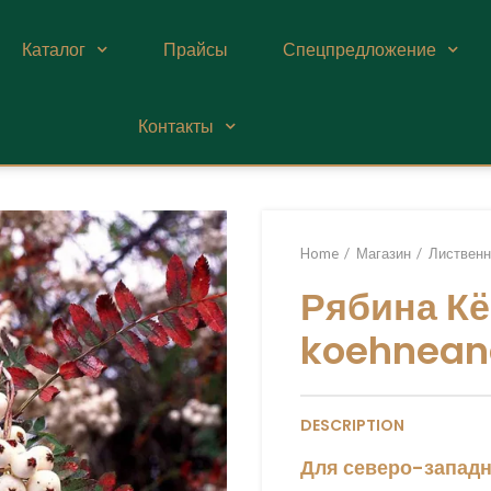
Каталог
Прайсы
Спецпредложение
Контакты
Home
Магазин
Лиственн
Рябина Кё
koehnean
DESCRIPTION
Для северо-западн