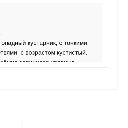
.
топадный кустарник, с тонкими, 
вями, с возрастом кустистый. 
 тёмно-коричнево-красные.
 щитковидные соцветия 
.
ния:
 май-июнь.
 очень декоративный, осенняя 
ово-красная.
 перламутрово-блестящие, 