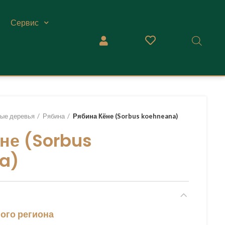
Сервис
ые деревья
Рябина
Рябина Кёне (Sorbus koehneana)
не (Sorbus
a)
ого региона