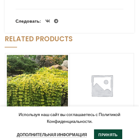
Следовать
RELATED PRODUCTS
Используя наш сайт вы соглашаетесь с Политикой
Вербейник монетчатый
Конфиденциальности.
Вербейник монетчатый
(Lysimachia nummularia)
“Голдилокс” (Lysimachia
nummularia “Goldilocks”)
650,00
₽
ДОПОЛНИТЕЛЬНАЯ ИНФОРМАЦИЯ
ПРИНЯТЬ