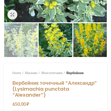
Увеличить
Home
Магазин
Многолетники
Вербейник
Вербейник точечный “Александр”
(Lysimachia punctata
“Alexander”)
650,00
₽