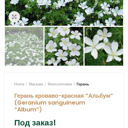
Увеличить
Home
Магазин
Многолетники
Герань
Герань кроваво-красная “Альбум”
(Geranium sanguineum
“Album”)
Под заказ!