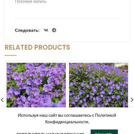
Похожая запись
Следовать
RELATED PRODUCTS
Используя наш сайт вы соглашаетесь с Политикой
Конфиденциальности.
Герань гибридная “Джонсонс
Герань великолепная
Блю” (Geranium hibridum
“Роземур” (Geranium