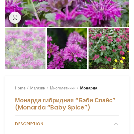
Увеличить
Home
Магазин
Многолетники
Монарда
Монарда гибридная “Бэби Спайс”
(Monarda “Baby Spice”)
DESCRIPTION