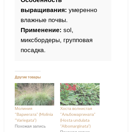
выращивания: 
умеренно 
влажные почвы.
Применение:
 sol, 
миксбордеры, групповая 
посадка.
Другие товары
Молиния
Хоста волнистая
“Вариегата” (Molinia
“Альбомаргината”
“Variegata”)
(Hosta undulata
Похожая запись
“Albomarginata”)
Похожая запись