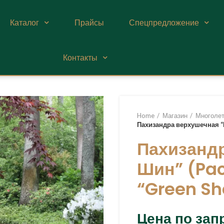
Каталог
Прайсы
Спецпредложение
Контакты
Home
Магазин
Многолет
Пахизандра верхушечная “Г
Пахизандр
Шин” (Pac
“Green Sh
Цена по зап