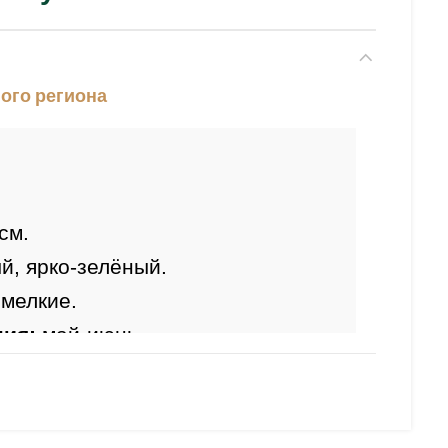
ого региона
см.
й, ярко-зелёный.
 мелкие.
ния:
 май-июнь.
ь:
выращивания: 
влажная 
очва.