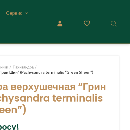
Сервис
ники
Пахизандра
рин Шин” (Pachysandra terminalis “Green Sheen”)
а верхушечная “Грин
hysandra terminalis
een”)
росу!