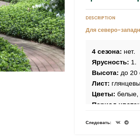
DESCRIPTION
Для северо-западн
4 сезона:
 нет.
Ярусность:
 1.
Высота:
 до 20 
Лист: 
глянцевы
Цветы: 
белые,
Период цвете
Зимостойкост
Следовать
Особенность 
плодородная п