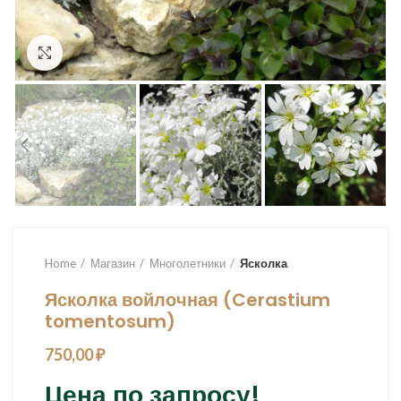
Увеличить
Home
Магазин
Многолетники
Ясколка
Ясколка войлочная (Cerastium
tomentosum)
750,00
₽
Цена по запросу!