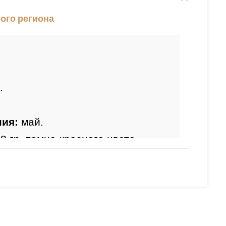
ого региона
.
ия: 
май.
 8 гр, темно-красного цвета
. 
расная, сочная. Вкус отличный, 
ятной кислотой.
орта: 
устойчивый сорт к 
дителям.
ия: 
ранний, 
конец июля
.