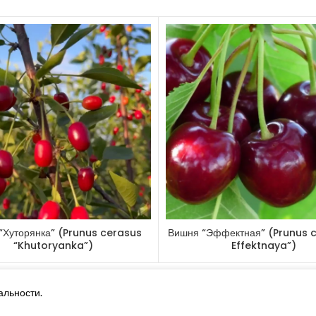
Скороплоднос
Самоплодност
Зимостойкост
Светолюбива:
Теневынослив
Газоустойчиво
Применение: 
“Хуторянка” (Prunus cerasus
Вишня “Эффектная” (Prunus c
Другие товары
“Khutoryanka”)
Effektnaya”)
альности.