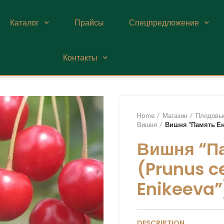
Каталог
Прайсы
Спецпредложение
Контакты
Home
Магазин
Плодовы
Вишня
Вишня “Память Ени
Вишня “П
(Prunus c
Enikeeva”
DESCRIPTION