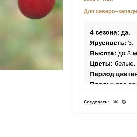
Для северо-западн
4 сезона: 
да
.
Ярусность:
 3.
Высота: 
до 3 м
Цветы: 
белые.
Период цветен
Плоды: 
вес до
Мякоть темно-к
Следовать
сладкий, с при
Достоинства с
болезням и вре
Срок созреван