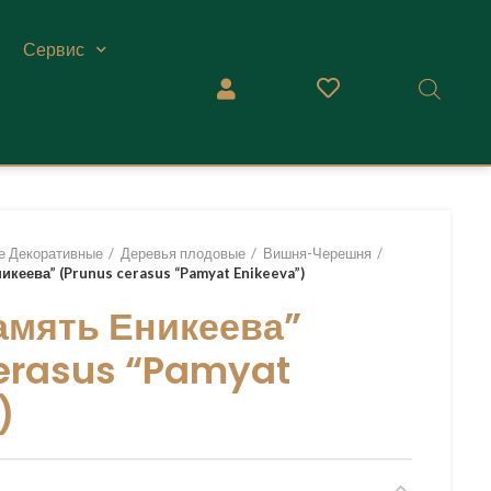
Сервис
е Декоративные
Деревья плодовые
Вишня-Черешня
кеева” (Prunus cerasus “Pamyat Enikeeva”)
амять Еникеева”
erasus “Pamyat
)