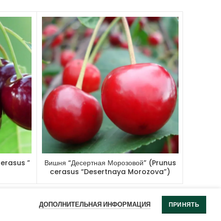
ть: 
на 4 год после посадки
.
ь: 
самоплодный сорт
.
ь
: высокая.
 
да.
ая: 
нет.
сть: 
высокая.
sol, плодовый сад.
erasus ”
Вишня “Десертная Морозовой” (Prunus
Вишня “
cerasus “Desertnaya Morozova”)
ДОПОЛНИТЕЛЬНАЯ ИНФОРМАЦИЯ
ПРИНЯТЬ