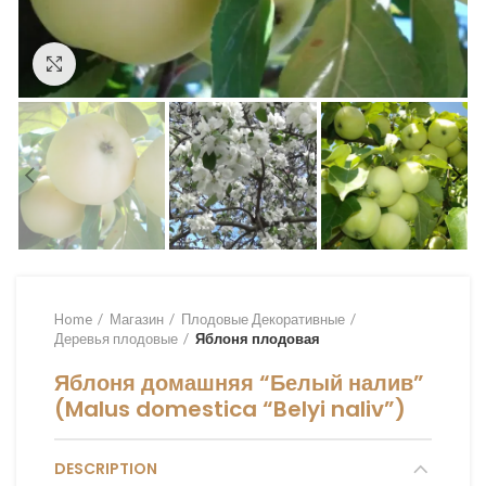
Увеличить
Home
Магазин
Плодовые Декоративные
Деревья плодовые
Яблоня плодовая
Яблоня домашняя “Белый налив”
(Malus domestica “Belyi naliv”)
DESCRIPTION