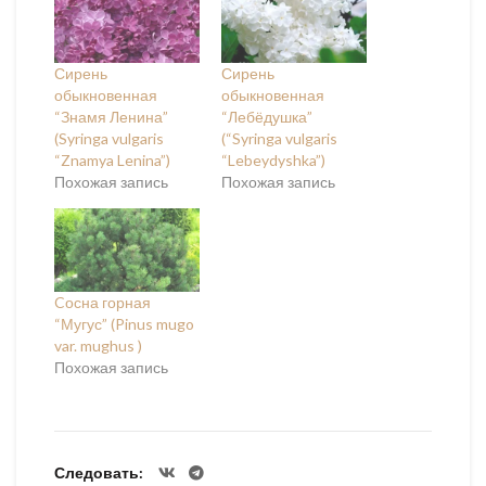
Сирень
Сирень
обыкновенная
обыкновенная
“Знамя Ленина”
“Лебёдушка”
(Syringa vulgaris
(“Syringa vulgaris
“Znamya Lenina”)
“Lebeydyshka”)
Похожая запись
Похожая запись
Cосна горная
“Мугус” (Pinus mugo
var. mughus )
Похожая запись
Следовать