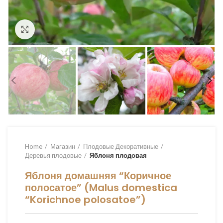
Увеличить
Home
Магазин
Плодовые Декоративные
Деревья плодовые
Яблоня плодовая
Яблоня домашняя “Коричное
полосатое” (Malus domestica
“Korichnoe polosatoe”)