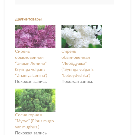
Другие товары
Сирень
Сирень
обыкновенная
обыкновенная
“Знамя Ленина”
“Лебёдушка”
(Syringa vulgaris
(“Syringa vulgaris
“Znamya Lenina”)
“Lebeydyshka”)
Похожая запись
Похожая запись
Cосна горная
“Мугус” (Pinus mugo
var. mughus )
Похожая запись