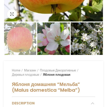
Увеличить
Home
Магазин
Плодовые Декоративные
Деревья плодовые
Яблоня плодовая
Яблоня домашняя “Мельба”
(Malus domestica “Melba”)
DESCRIPTION