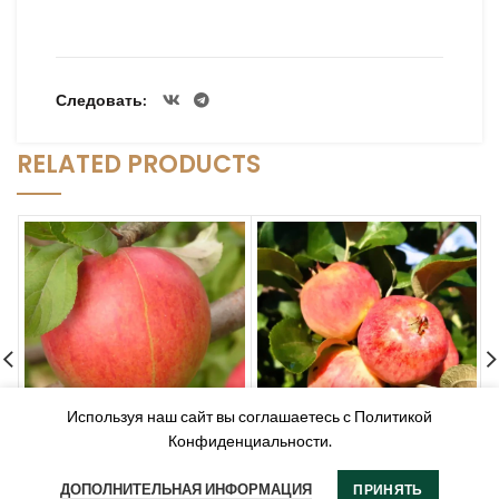
Следовать
RELATED PRODUCTS
Используя наш сайт вы соглашаетесь с Политикой
Конфиденциальности.
Яблоня домашняя “Памяти
Яблоня домашняя
Сюбаровой” (Malus
“Конфетное” (Malus
ДОПОЛНИТЕЛЬНАЯ ИНФОРМАЦИЯ
ПРИНЯТЬ