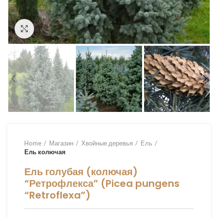
Увеличить
Home
Магазин
Хвойные деревья
Ель
Ель колючая
Ель голубая (колючая)
“Ретрофлекса” (Picea pungens
“Retroflexa”)