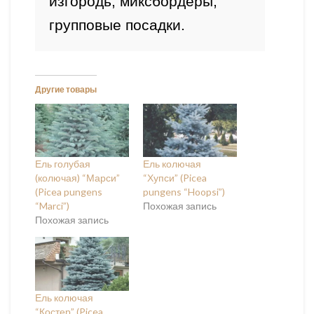
изгородь, миксбордеры, 
групповые посадки.
Другие товары
Ель голубая
Ель колючая
(колючая) “Марси”
“Хупси” (Picea
(Picea pungens
pungens “Hoopsi”)
“Marci”)
Похожая запись
Похожая запись
Ель колючая
“Костер” (Picea