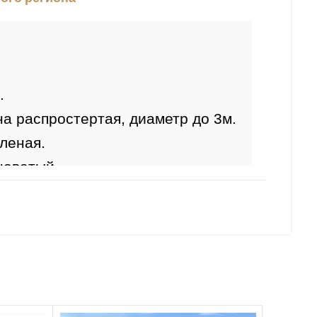
новатый.
а: 
 
длинные светло-коричневые  3-
: 
высокая.
ивость: 
 