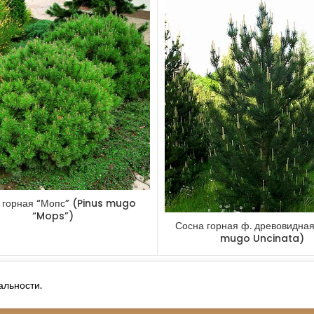
Теневынослив
Газоустойчиво
Применение:
 
Другие товары
 горная “Мопс” (Pinus mugo
“Mops”)
Туя западная
Сосна горная ф. древовидная
“Ауреспиката” (Thuja
mugo Uncinata)
occidentalis
“Aureospicata”)
Похожая запись
альности.