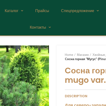
Каталог
Прайсы
Спецпредложение
Контакты
Home
Магазин
Хвойные 
Cосна горная “Мугус” (Pinu
Cосна гор
mugo var
DESCRIPTION
Для северо-западн