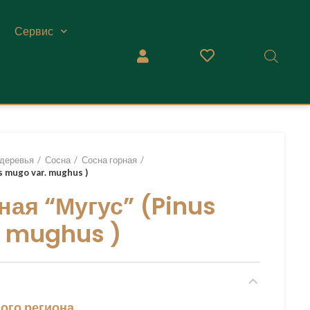
Сервис
деревья
Сосна
Сосна горная
s mugo var. mughus )
ная “Мугус” (Pinus
. mughus )
ого региона