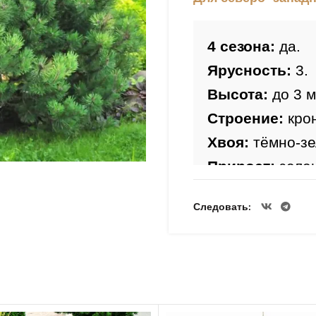
4 сезона:
Ярусность: 
Высота:
Строение: 
Хвоя: 
Прирост
: 
зеле
Время прирост
Следовать
Форма шишки:
Зимостойкость
Морозоустойч
Светолюбива: