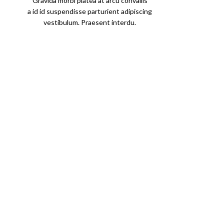
Gravida morbi platea at arcu convallis
a id id suspendisse parturient adipiscing
vestibulum. Praesent interdu.