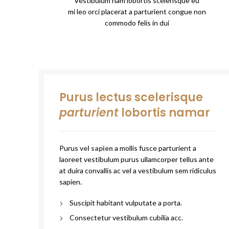
Vestibulum nam lobortis scelerisque eu
mi leo orci placerat a parturient congue non
commodo felis in dui
Purus lectus scelerisque
parturient
lobortis namar
Purus
vel sapien
a mollis fusce parturient a
laoreet vestibulum purus ullamcorper tellus ante
at duira convallis ac vel a vestibulum sem ridiculus
sapien.
Suscipit habitant vulputate a porta.
Consectetur vestibulum cubilia acc.