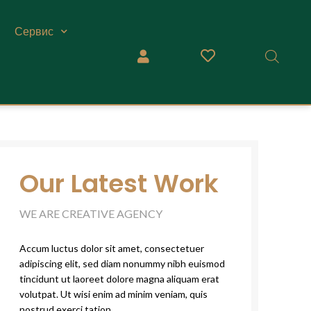
Сервис
Our Latest Work
WE ARE CREATIVE AGENCY
Accum luctus dolor sit amet, consectetuer
adipiscing elit, sed diam nonummy nibh euismod
tincidunt ut laoreet dolore magna aliquam erat
volutpat. Ut wisi enim ad minim veniam, quis
nostrud exerci tation.