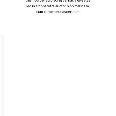
Ullamcorper adipiscing vel hac a egestas
leo in sit pharetra auctor nibh mauris mi
cum curae nec nasceturam